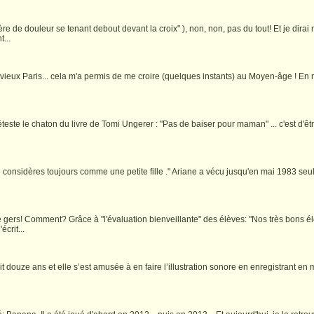
e douleur se tenant debout devant la croix" ), non, non, pas du tout! Et je dira
...
rès vieux Paris... cela m'a permis de me croire (quelques instants) au Moyen-âge ! 
este le chaton du livre de Tomi Ungerer : "Pas de baiser pour maman" ... c'est d'ê
 me considères toujours comme une petite fille ." Ariane a vécu jusqu'en mai 1983 se
gers! Comment? Grâce à "l'évaluation bienveillante" des élèves: "Nos très bons é
crit...
ait douze ans et elle s’est amusée à en faire l’illustration sonore en enregistrant 