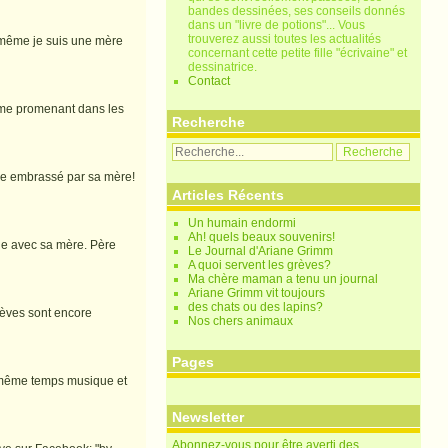
bandes dessinées, ses conseils donnés
dans un "livre de potions"... Vous
trouverez aussi toutes les actualités
i même je suis une mère
concernant cette petite fille "écrivaine" et
dessinatrice.
Contact
En me promenant dans les
Recherche
tre embrassé par sa mère!
Articles Récents
Un humain endormi
Ah! quels beaux souvenirs!
ule avec sa mère. Père
Le Journal d'Ariane Grimm
A quoi servent les grèves?
Ma chère maman a tenu un journal
Ariane Grimm vit toujours
des chats ou des lapins?
lèves sont encore
Nos chers animaux
Pages
en même temps musique et
Newsletter
Abonnez-vous pour être averti des