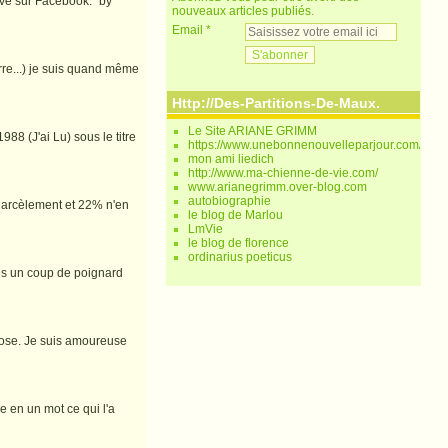
ouve sur Facebook: "by
nouveaux articles publiés.
Email
rre...) je suis quand même
Http://Des-Partitions-De-Maux.
Le Site ARIANE GRIMM
88 (J'ai Lu) sous le titre
https://www.unebonnenouvelleparjour.com/
mon ami liedich
http://www.ma-chienne-de-vie.com/
www.arianegrimm.over-blog.com
autobiographie
harcèlement et 22% n'en
le blog de Marlou
LmVie
le blog de florence
ordinarius poeticus
sens un coup de poignard
 chose. Je suis amoureuse
me en un mot ce qui l'a