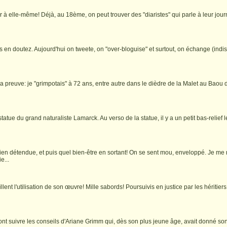
r à elle-même! Déjà, au 18ème, on peut trouver des "diaristes" qui parle à leur journ
s en doutez. Aujourd'hui on tweete, on "over-bloguise" et surtout, on échange (indi
a preuve: je "grimpotais" à 72 ans, entre autre dans le dièdre de la Malet au Baou
statue du grand naturaliste Lamarck. Au verso de la statue, il y a un petit bas-relief
 bien détendue, et puis quel bien‑être en sortant! On se sent mou, enveloppé. Je 
e...
lent l'utilisation de son œuvre! Mille sabords! Poursuivis en justice par les héritier
nt suivre les conseils d'Ariane Grimm qui, dès son plus jeune âge, avait donné son