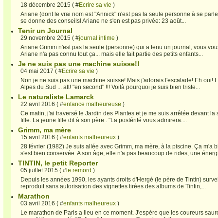
18 décembre 2015 ( #
Ecrire sa vie
)
Ariane (dont le vrai nom est "Annick" n'est pas la seule personne à se parle
se donne des conseils! Ariane ne s'en est pas privée: 23 août...
Tenir un Journal
29 novembre 2015 ( #
journal intime
)
Ariane Grimm n'est pas la seule (personne) qui a tenu un journal, vous vou
Ariane n'a pas connu tout ça... mais elle fait partie des petits enfants...
Je ne suis pas une machine suisse!!
04 mai 2017 ( #
Ecrire sa vie
)
Non je ne suis pas une machine suisse! Mais j'adorais l'escalade! Eh oui! L
Alpes du Sud ... att! "en second" !!! Voilà pourquoi je suis bien triste...
Le naturaliste Lamarck
22 avril 2016 ( #
enfance malheureuse
)
Ce matin, j'ai traversé le Jardin des Plantes et je me suis arrêtée devant la 
fille. La jeune fille dit à son père : "La postérité vous admirera....
Grimm, ma mère
15 avril 2016 ( #
enfants malheureux
)
28 février (1982) Je suis allée avec Grimm, ma mère, à la piscine. Ça m'a
s'est bien conservée. A son âge, elle n'a pas beaucoup de rides, une énergi
TINTIN, le petit Reporter
05 juillet 2015 ( #
le remord
)
Depuis les années 1990, les ayants droits d'Hergé (le père de Tintin) surveil
reproduit sans autorisation des vignettes tirées des albums de Tintin,...
Marathon
03 avril 2016 ( #
enfants malheureux
)
Le marathon de Paris a lieu en ce moment. J'espère que les coureurs sauro