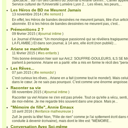
Spectacle... sur l'un des cahiers du Journal d'Ariane Grimm... Cahier appelé
Service culturel de l'Université Lumière Lyon 2... Les rêves, les peurs,...
Les Héros de BD ne Meurent Jamais
13 novembre 2014 ( #
le remord
)
En effet, les Héros de bandes dessinées ne meurent jamais, titre d'un artic
abonnée. Et si les héros de bandes dessinées ne meurent pas, c'est...
Prémonitions 2 ?
09 février 2015 ( #
journal intime
)
Le Journal d'Ariane: "Un monologue passionné qui se révèlera tragiquement p
LA FLAMBE.) Et dans son journal, à 14 ans, elle écrit (non publié):...
Ariane se manifeste
11 février 2015 ( #
les enfants
)
Très bonne émission hier soir sur Ant.2: SOUFFRE-DOULEURS, ILS SE MANIF
parlent à personne. Ariane en a parlé: elle a mis en forme le récit des "persé
Les Rêves...
07 juin 2015 ( #
le remords!
)
C'est curieux les rêves... Ariane en a fait (comme tout le monde!). Mais cel
dans le cœur. Je ne sais pas pourquoi. C'est comme une énorme angoisse.
Raconter sa vie
08 novembre 2015 ( #
journal intime
)
Raconter sa vie! Ariane ne s'en est pas privée. Tout ce qu'elle a vécu, senti
de moi-même. Je me regarde très souvent dans une place. Mais je...
"Mémoire de fille", Annie Ernaux
10 avril 2016 ( #
enfance malheureuse
)
Zut! Je perds la tête! Non, "Fille de rien" comme je l'ai sottement écrit dans 
conduite à devenir écrivaine), mais dont le litre est: "MÉMOIRE...
Conversation Avec Soi-même