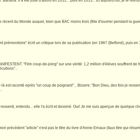
: Banana. Il a été joué d'abord en 2012... puis en 2013... Et aujourd'hui, je le retr
le récent du Monde auquel, bien que BAC moins trois (fille d'ouvrier pendant la gue
rémonitoire" écrit un critique lors de sa publication (en 1987 (Belfond), puis en 19
ESTENT. "Film coup-de-joing" sur une vérité: 1,2 million d'élèves souffrent de 
cutions"...
ui-là est raconté eprès "un coup de poignard"... Bizarre: "Bon Dieu, des fois je res
..
, ressenti, entendu... elle l'a écrit et dessiné. Oui! Je me suis aperçue de quelque
mon précédent "article" n'est pas le titre du livre d'Annie Ernaux (faux titre qui résu