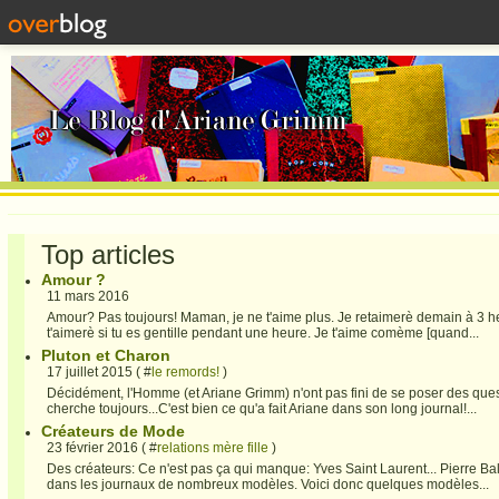
Top articles
Amour ?
11 mars 2016
Amour? Pas toujours! Maman, je ne t'aime plus. Je retaimerè demain à 3 heu
t'aimerè si tu es gentille pendant une heure. Je t'aime comème [quand...
Pluton et Charon
17 juillet 2015 ( #
le remords!
)
Décidément, l'Homme (et Ariane Grimm) n'ont pas fini de se poser des questi
cherche toujours...C'est bien ce qu'a fait Ariane dans son long journal!...
Créateurs de Mode
23 février 2016 ( #
relations mère fille
)
Des créateurs: Ce n'est pas ça qui manque: Yves Saint Laurent... Pierre Bal
dans les journaux de nombreux modèles. Voici donc quelques modèles...