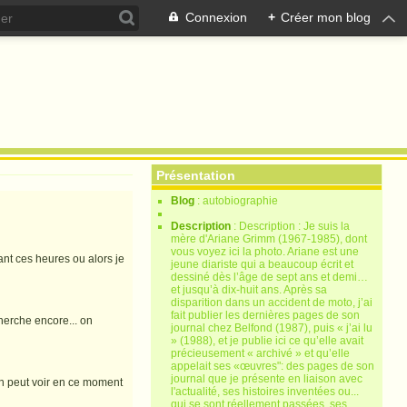
Connexion
+
Créer mon blog
Présentation
Blog
: autobiographie
Description
: Description : Je suis la
mère d'Ariane Grimm (1967-1985), dont
vous voyez ici la photo. Ariane est une
nt ces heures ou alors je
jeune diariste qui a beaucoup écrit et
dessiné dès l’âge de sept ans et demi…
et jusqu’à dix-huit ans. Après sa
disparition dans un accident de moto, j’ai
fait publier les dernières pages de son
herche encore... on
journal chez Belfond (1987), puis « j’ai lu
» (1988), et je publie ici ce qu’elle avait
précieusement « archivé » et qu’elle
appelait ses «œuvres": des pages de son
journal que je présente en liaison avec
on peut voir en ce moment
l'actualité, ses histoires inventées ou...
qui se sont réellement passées, ses