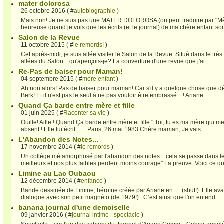
mater dolorosa
26 octobre 2016 ( #
autobiographie
)
Mais non! Je ne suis pas une MATER DOLOROSA (on peut traduire par "Mère d
heureuse quand je vois que les écrits (et le journal) de ma chère enfant sont
Salon de la Revue
11 octobre 2015 ( #
le remords!
)
Cet après-midi, je suis allée visiter le Salon de la Revue. Situé dans le t
allées du Salon... qu'aperçois-je? La couverture d'une revue que j'ai...
Re-Pas de baiser pour Maman!
04 septembre 2015 ( #
mère enfant
)
Ah non alors! Pas de baiser pour maman! Car s'il y a quelque chose que dét
Berk! Et il n'est pas le seul à ne pas vouloir être embrassé... ! Ariane...
Quand Ça barde entre mère et fille
01 juin 2025 ( #
Raconter sa vie
)
Ouille! Aille ! Quand Ça barde entre mère et fille " Toi, tu es ma mère qui
absent ! Elle lui écrit: ..... Paris, 26 mai 1983 Chère maman, Je vais...
L'Abandon des Notes...
17 novembre 2014 ( #
le remords
)
Un collège métamorphosé par l'abandon des notes... cela se passe dans le 
meilleurs et nos plus faibles perdent moins courage" La preuve: Voici ce qu'é
Limine au Lac Oubaou
12 décembre 2014 ( #
enfance
)
Bande dessinée de Limine, héroïne créée par Ariane en .... (shut!). Elle av
dialogue avec son petit magnéto (de 1979!) . C’est ainsi que l'on entend...
banana journal d'une demoiselle
09 janvier 2016 ( #
journal intime - spectacle
)