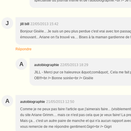
spécialiste du journal intime et de l'autobiographie.<br /> Je 
J
jill bill
22/05/2013 15:42
Bonjour Gisèle... Je suis un peu plus perdue c'est vrai avec ton passage 
émouvant... Ariane on t'a trouvé va.... Bises à ta maman gardienne de 
Répondre
A
autobiographie
22/05/2013 18:29
JILL - Merci pur ce haleureux &quot;com&quot;. Cela me fait 
OB!!!<br /> Bonne soirée<br /> Gisèle
A
autobiographie
21/05/2013 12:50
Comme je ne peux pas faire l'article que j'aimerais faire... (visibleme
du site Ariane Grimm.... mais ce n'est pas cela que je veux faire! La preu
Mais ça... c'est un autre paire de manche et qui n'a aucun rapport av
vous remercie de me répondre gentiment.Gigri<br /> Gigri