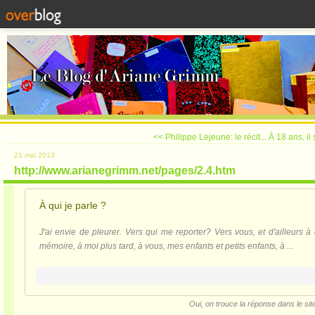
<< Philippe Lejeune: le récit...
À 18 ans, il
21 mai 2013
http://www.arianegrimm.net/pages/2.4.htm
À qui je parle ?
J'ai envie de pleurer. Vers qui me reporter? Vers vous, et d'ailleurs 
mémoire, à moi plus tard, à vous, mes enfants et petits enfants, à ...
Oui, on trouce la réponse dans le sit