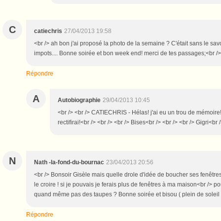
C
catiechris
27/04/2013 19:58
<br /> ah bon j'ai proposé la photo de la semaine ? C'était sans le savoir
impots.... Bonne soirée et bon week end! merci de tes passages;<br />
Répondre
A
Autobiographie
29/04/2013 10:45
<br /> <br /> CATIECHRIS - Hélas! j'ai eu un trou de mémoire! 
rectifirai!<br /> <br /> <br /> Bises<br /> <br /> <br /> Gigri<br 
N
Nath -la-fond-du-bournac
23/04/2013 20:56
<br /> Bonsoir Gisèle mais quelle drole d'idée de boucher ses fenêtres 
le croire ! si je pouvais je ferais plus de fenêtres à ma maison<br /> po
quand même pas des taupes ? Bonne soirée et bisou ( plein de soleil 
Répondre