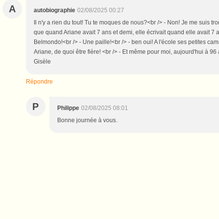
A
autobiographie
02/08/2025 00:27
Il n'y a rien du tout! Tu te moques de nous?<br /> - Non! Je me suis tr
que quand Ariane avait 7 ans et demi, elle écrivait quand elle avait 7 
Belmondo!<br /> - Une paille!<br /> - ben oui! A l'école ses petites cama
Ariane, de quoi être fière! <br /> - Et même pour moi, aujourd'hui à 96 a
Gisèle
Répondre
P
Philippe
02/08/2025 08:01
Bonne journée à vous.