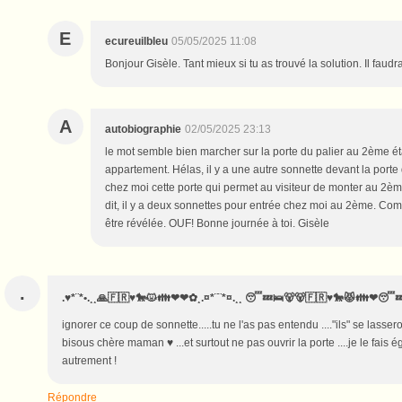
E
ecureuilbleu
05/05/2025 11:08
Bonjour Gisèle. Tant mieux si tu as trouvé la solution. Il fau
A
autobiographie
02/05/2025 23:13
le mot semble bien marcher sur la porte du palier au 2ème 
appartement. Hélas, il y a une autre sonnette devant la port
chez moi cette porte qui permet au visiteur de monter au 2è
dit, il y a deux sonnettes pour entrée chez moi au 2ème. Comp
être révélée. OUF! Bonne journée à toi. Gisèle
.
.♥*¨*•.¸¸🙏🇫🇷♥️🐎😾👪❤❤✿¸.¤*¨¨*¤.¸¸ 😴💤🛌🐻🐻🇫🇷♥️🐎😾👪❤😴
ignorer ce coup de sonnette.....tu ne l'as pas entendu ...."ils" se lasse
bisous chère maman ♥️ ...et surtout ne pas ouvrir la porte ....je le fai
autrement !
Répondre