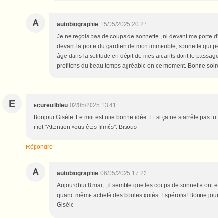
A
autobiographie
15/05/2025 20:27
Je ne reçois pas de coups de sonnette , ni devant ma porte d"
devant la porte du gardien de mon immeuble, sonnette qui pe
âge dans la solitude en dépit de mes aidants dont le passage 
profitons du beau temps agréable en ce moment. Bonne soirée
E
ecureuilbleu
02/05/2025 13:41
Bonjour Gisèle. Le mot est une bonne idée. Et si ça ne s(arrête pas tu 
mot "Attention vous êtes filmés". Bisous
Répondre
A
autobiographie
06/05/2025 17:22
Aujourdhui 8 mai, , il semble que les coups de sonnette ont en
quand même acheté des boules quiès. Espérons! Bonne journé
Gisèle