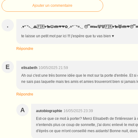
Ajouter un commentaire
.
.♥*¨*•.¸¸🙏🇫🇷♥️🐎😾👪❤❤✿¸.¤*¨¨*¤.¸¸ 😴💤🛌🐻🐻🇫🇷♥️🐎😾👪❤😴
te laisse un petit mot par ici !!! j'espère que tu vas bien ♥️
Répondre
E
elisabeth
10/05/2025 21:59
Ah oui c'est une très bonne idée que le mot sur ta porte d'entrée. Et si ç
ne sais pas laquelle mais tes amis et amies trouveront bien si jamais l
Répondre
A
autobiographie
16/05/2025 23:39
Est-ce que ce mot à porter? Merci Elisabeth de t'intéresser à
n'entends plus ce coup de sonnette, j'ai donc enlevé le mot q
d'éprès ce que m'ont conseillé mes aidants! Bonne nuit, dors 