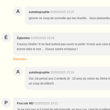
A
autobiographie
02/05/2025 23:25
ignorer ce coup de sonnette qui me réveille... Vous plaisante
É
Églantine
01/05/2025 19:26
Coucou Gisèle ! Il ne faut surtout pas ouvrir la porte ! A mon avis cela d
bonne idée le mot .... Douce soirée et bisous !
Répondre
A
autobiographie
02/05/2025 23:16
Oui, j'ai pensé aux 2 enfants (8 - 10 ans) du voisin du 5ème
un coup de bâton!)
P
Pascale MD
01/05/2025 19:21
Je ne sais pas si il s'agit de méchanceté, en tous cas, c'est de la bêti