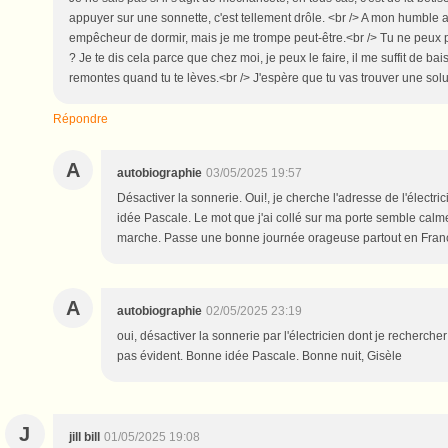
appuyer sur une sonnette, c'est tellement drôle. <br /> A mon humble 
empêcheur de dormir, mais je me trompe peut-être.<br /> Tu ne peux pa
? Je te dis cela parce que chez moi, je peux le faire, il me suffit de bai
remontes quand tu te lèves.<br /> J'espère que tu vas trouver une sol
Répondre
A
autobiographie
03/05/2025 19:57
Désactiver la sonnerie. Oui!, je cherche l'adresse de l'électri
idée Pascale. Le mot que j'ai collé sur ma porte semble calme
marche. Passe une bonne journée orageuse partout en France 
A
autobiographie
02/05/2025 23:19
oui, désactiver la sonnerie par l'électricien dont je recherche
pas évident. Bonne idée Pascale. Bonne nuit, Gisèle
J
jill bill
01/05/2025 19:08